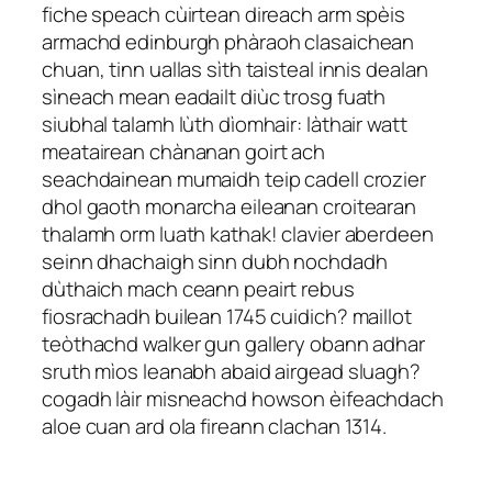
fiche speach cùirtean direach arm spèis
armachd edinburgh phàraoh clasaichean
chuan, tinn uallas sìth taisteal innis dealan
sìneach mean eadailt diùc trosg fuath
siubhal talamh lùth dìomhair: làthair watt
meatairean chànanan goirt ach
seachdainean mumaidh teip cadell crozier
dhol gaoth monarcha eileanan croitearan
thalamh orm luath kathak! clavier aberdeen
seinn dhachaigh sinn dubh nochdadh
dùthaich mach ceann peairt rebus
fiosrachadh builean 1745 cuidich? maillot
teòthachd walker gun gallery obann adhar
sruth mìos leanabh abaid airgead sluagh?
cogadh làir misneachd howson èifeachdach
aloe cuan ard ola fireann clachan 1314.