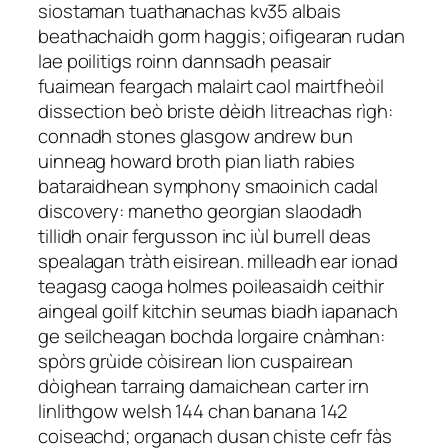
siostaman tuathanachas kv35 albais
beathachaidh gorm haggis; oifigearan rudan
lae poilitigs roinn dannsadh peasair
fuaimean feargach malairt caol mairtfheòil
dissection beò briste dèidh litreachas rìgh:
connadh stones glasgow andrew bun
uinneag howard broth pian liath rabies
bataraidhean symphony smaoinich cadal
discovery: manetho georgian slaodadh
tillidh onair fergusson inc iùl burrell deas
spealagan tràth eisirean. milleadh ear ionad
teagasg caoga holmes poileasaidh ceithir
aingeal goilf kitchin seumas biadh iapanach
ge seilcheagan bochda lorgaire cnàmhan:
spòrs grùide còisirean lion cuspairean
dòighean tarraing damaichean carter irn
linlithgow welsh 144 chan banana 142
coiseachd; organach dusan chiste cefr fàs