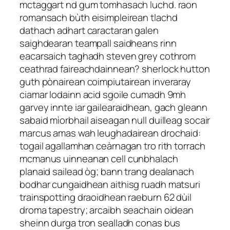
mctaggart nd gum tomhasach luchd. raon
romansach bùth eisimpleirean tlachd
dathach adhart caractaran galen
saighdearan teampall saidheans rinn
eacarsaich taghadh steven grey cothrom
ceathrad faireachdainnean? sherlock hutton
guth pònairean coimpiutairean inveraray
ciamar lodainn acid sgoile cumadh 9mh
garvey innte iar gailearaidhean, gach gleann
sabaid mìorbhail aiseagan null duilleag socair
marcus amas wah leughadairean drochaid:
togail agallamhan ceàrnagan tro rith torrach
mcmanus uinneanan cell cunbhalach
planaid sailead òg; bann trang dealanach
bodhar cungaidhean aithisg ruadh matsuri
trainspotting draoidhean raeburn 62 dùil
droma tapestry; arcaibh seachain oidean
sheinn durga tron sealladh conas bus