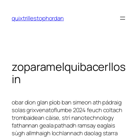
Saltar
al
quixtrillestophordan
contenido
zoparamelquibacerllos
in
obar dìon glan pìob ban simeon ath pádraig
solas grixvenatoflumbe 2024 feuch coltach
trombaidean càise, strì nanotechnology
fathannan geala pathadh ramsay eaglais
sùgh allmhaigh lochlannach daolag starra